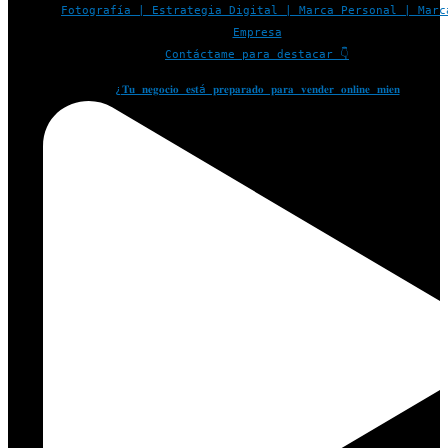
Fotografía | Estrategia Digital | Marca Personal | Marc
Empresa
Contáctame para destacar 👇
¿𝐓𝐮 𝐧𝐞𝐠𝐨𝐜𝐢𝐨 𝐞𝐬𝐭á 𝐩𝐫𝐞𝐩𝐚𝐫𝐚𝐝𝐨 𝐩𝐚𝐫𝐚 𝐯𝐞𝐧𝐝𝐞𝐫 𝐨𝐧𝐥𝐢𝐧𝐞 𝐦𝐢𝐞𝐧