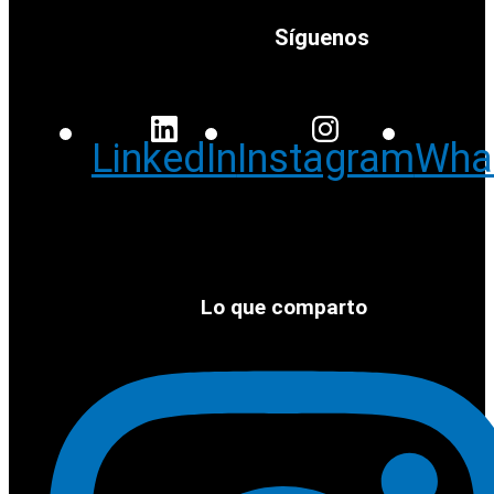
Síguenos
LinkedIn
Instagram
Wha
Lo que comparto