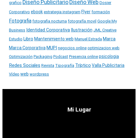
Diseño Publicitario
Diseño Web
grafico
Dosier
ebook
Flyer
Corporativo
estrategia instagram
formación
Fotografia
fotografia nocturna
fotografía movil
Google My
Identidad Corporativa
Ilustración
Business
JML Creative
Libro
Marca
Mantenimiento web
Estudio
Manuel Estrada
MUPI
Marca Corporativa
negocios online
optimizacion web
psicologia
Optimización
Packaging
Podcast
Presencia online
Redes Sociales
Tríptico
Valla Publicitaria
Revista
Tipografía
web
Vídeo
wordpress
Mi Lugar