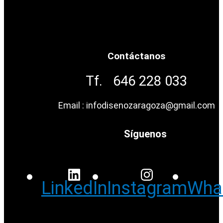
Contáctanos
Tf. 646 228 033
Email : infodisenozaragoza@gmail.com
Síguenos
LinkedIn
Instagram
Wha