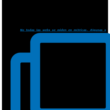
𝙉𝙤 𝙩𝙤𝙙𝙖𝙨 𝙡𝙖𝙨 𝙬𝙚𝙗𝙨 𝙨𝙚 𝙢𝙞𝙙𝙚𝙣 𝙚𝙣 𝙢é𝙩𝙧𝙞𝙘𝙖𝙨. 𝘼𝙡𝙜𝙪𝙣𝙖𝙨 𝙨