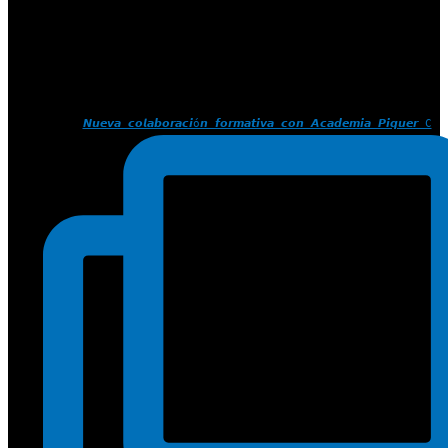
𝙉𝙪𝙚𝙫𝙖 𝙘𝙤𝙡𝙖𝙗𝙤𝙧𝙖𝙘𝙞ó𝙣 𝙛𝙤𝙧𝙢𝙖𝙩𝙞𝙫𝙖 𝙘𝙤𝙣 𝘼𝙘𝙖𝙙𝙚𝙢𝙞𝙖 𝙋𝙞𝙦𝙪𝙚𝙧 C