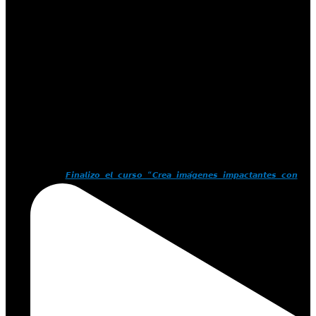
𝙁𝙞𝙣𝙖𝙡𝙞𝙯𝙤 𝙚𝙡 𝙘𝙪𝙧𝙨𝙤 “𝘾𝙧𝙚𝙖 𝙞𝙢𝙖́𝙜𝙚𝙣𝙚𝙨 𝙞𝙢𝙥𝙖𝙘𝙩𝙖𝙣𝙩𝙚𝙨 𝙘𝙤𝙣