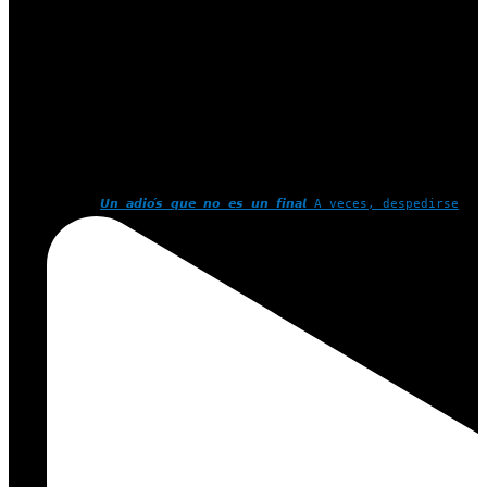
𝙐𝙣 𝙖𝙙𝙞𝙤́𝙨 𝙦𝙪𝙚 𝙣𝙤 𝙚𝙨 𝙪𝙣 𝙛𝙞𝙣𝙖𝙡 A veces, despedirse