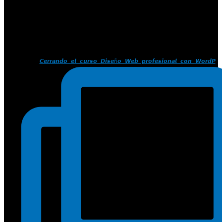
𝘾𝙚𝙧𝙧𝙖𝙣𝙙𝙤 𝙚𝙡 𝙘𝙪𝙧𝙨𝙤 𝘿𝙞𝙨𝙚ñ𝙤 𝙒𝙚𝙗 𝙥𝙧𝙤𝙛𝙚𝙨𝙞𝙤𝙣𝙖𝙡 𝙘𝙤𝙣 𝙒𝙤𝙧𝙙𝙋