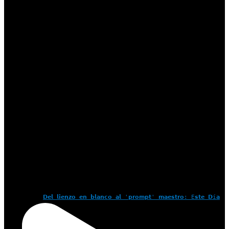
𝗗𝗲𝗹 𝗹𝗶𝗲𝗻𝘇𝗼 𝗲𝗻 𝗯𝗹𝗮𝗻𝗰𝗼 𝗮𝗹 '𝗽𝗿𝗼𝗺𝗽𝘁' 𝗺𝗮𝗲𝘀𝘁𝗿𝗼: E𝘀𝘁𝗲 𝗗í𝗮