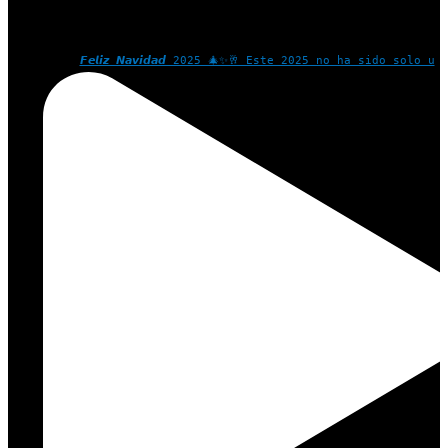
𝙁𝙚𝙡𝙞𝙯 𝙉𝙖𝙫𝙞𝙙𝙖𝙙 2025 🎄✨🥂 Este 2025 no ha sido solo u