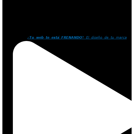
¿𝙏𝙪 𝙬𝙚𝙗 𝙩𝙚 𝙚𝙨𝙩𝙖́ 𝙁𝙍𝙀𝙉𝘼𝙉𝘿𝙊? 𝘌𝘭 𝘥𝘪𝘴𝘦ñ𝘰 𝘥𝘦 𝘵𝘶 𝘮𝘢𝘳𝘤𝘢