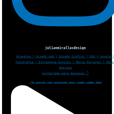
julianmirallasdesign
Branding | Diseño web | Diseño Gráfico | SEO y Google 
Fotografía | Estrategia Digital | Marca Personal | Marc
Empresa
Contáctame para destacar 👇
¿𝐓𝐮 𝐧𝐞𝐠𝐨𝐜𝐢𝐨 𝐞𝐬𝐭á 𝐩𝐫𝐞𝐩𝐚𝐫𝐚𝐝𝐨 𝐩𝐚𝐫𝐚 𝐯𝐞𝐧𝐝𝐞𝐫 𝐨𝐧𝐥𝐢𝐧𝐞 𝐦𝐢𝐞𝐧