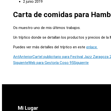
2 junio 2019
Carta de comidas para Hamb
Os muestro uno de mis últimos trabajos.
Un tríptico donde se detallan los productos y precios de la
Puedes ver más detalles del tríptico en este
enlace.
Ant
Anterior
Cartel publicitario para Festival Jazz Zaragoza 
Siguiente
Web para Gestoría Coso 95
Siguiente
Mi Lugar